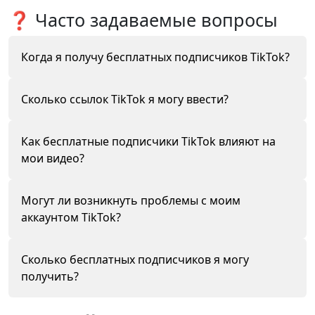
❓ Часто задаваемые вопросы
Когда я получу бесплатных подписчиков TikTok?
Получение бесплатных подписчиков TikTok
Сколько ссылок TikTok я могу ввести?
начинается через несколько минут после ввода
вашего ника.
Достаточно одной ссылки, чтобы
Как бесплатные подписчики TikTok влияют на
протестировать наш сервис. Если хотите
мои видео?
добавить больше ссылок, зарегистрируйтесь у
нас.
Вы получаете подписчиков на свой профиль
Могут ли возникнуть проблемы с моим
TikTok от реальных людей, что положительно
аккаунтом TikTok?
влияет на ваши видео.
Нет, проблем быть не может. Как уже
Сколько бесплатных подписчиков я могу
говорилось, вы получаете подписчиков
получить?
естественным образом.
В тестовой версии, которую мы предлагаем, вы