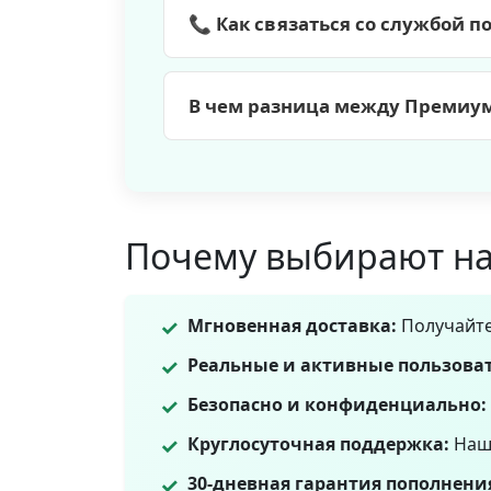
возврат средств. Свяжитесь с наш
📞 Как связаться со службой 
Премиум-пользователи получают пр
могут воспользоваться нашим об
В чем разница между Премиум
Премиум: мгновенная доставка, бе
кредиты за взаимодействия, естес
пользователей!
Почему выбирают на
✓
Мгновенная доставка:
Получайте
✓
Реальные и активные пользова
✓
Безопасно и конфиденциально:
✓
Круглосуточная поддержка:
Наша
✓
30-дневная гарантия пополнени