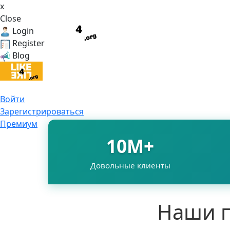
x
Close
Login
Register
Blog
Войти
Зарегистрироваться
Премиум
10M+
Довольные клиенты
Наши п