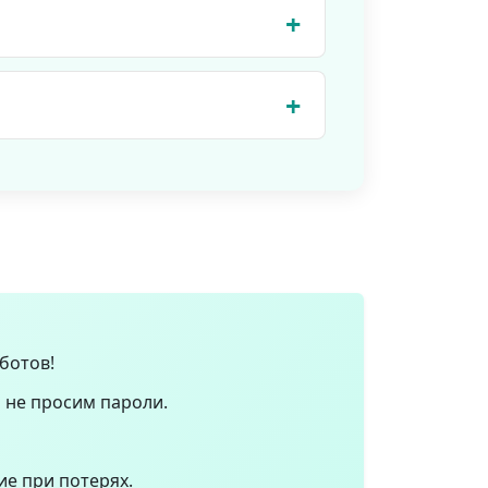
ате. Бесплатные пользователи
ктов
для всех вариантов.
, 30-дневная гарантия. Бесплатно:
используют 100% реальных
ботов!
 не просим пароли.
е при потерях.