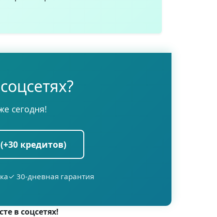
 соцсетях?
же сегодня!
(+30 кредитов)
ка
✓ 30-дневная гарантия
те в соцсетях!