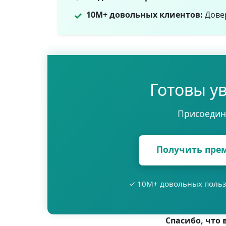
✓
10M+ довольных клиентов:
Довер
Готовы ув
Присоединя
Получить пре
✓ 10M+ довольных поль
Спасибо, что 