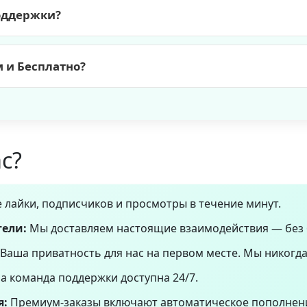
ей службой поддержки для помощи.
поддержки?
иоритетную поддержку 24/7 по электронной почте и в ч
ширным центром помощи. Посетите нашу
страницу конта
 и Бесплатно?
з задач, неограниченный объем, приоритетная поддержка
твенная доставка, поддержка сообщества. Оба варианта 
с?
 лайки, подписчиков и просмотры в течение минут.
тели:
Мы доставляем настоящие взаимодействия — без 
Ваша приватность для нас на первом месте. Мы никогда
 команда поддержки доступна 24/7.
я:
Премиум-заказы включают автоматическое пополнени