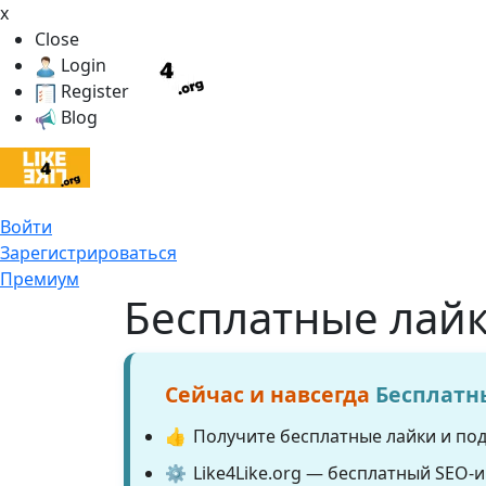
x
Close
Login
Register
Blog
Войти
Зарегистрироваться
Премиум
Бесплатные лайк
Сейчас и навсегда
Бесплатн
👍
Получите бесплатные лайки и по
⚙️
Like4Like.org — бесплатный SEO-