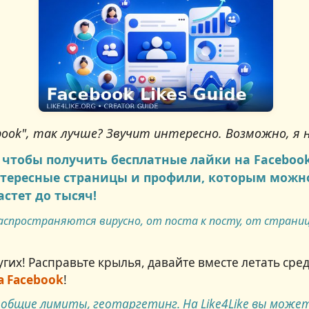
book
", так лучше? Звучит интересно. Возможно, я
, чтобы получить бесплатные лайки на Faceboo
тересные страницы и профили, которым можно
стет до тысяч!
распространяются вирусно, от поста к посту, от страниц
гих! Расправьте крылья, давайте вместе летать сре
а Facebook
!
бщие лимиты, геотаргетинг. На Like4Like вы может