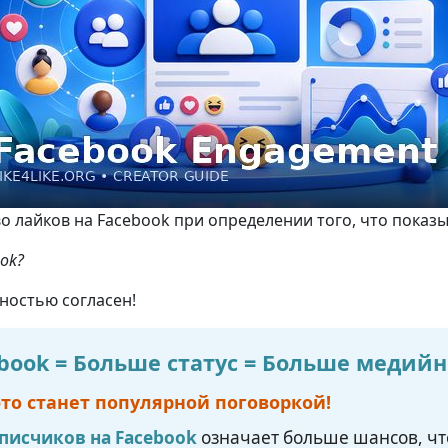
 лайков на Facebook при определении того, что показы
ok?
лностью согласен!
ebook = Больше статус = Больше медий
это станет популярной поговоркой!
писчиков на Facebook
означает больше шансов, что