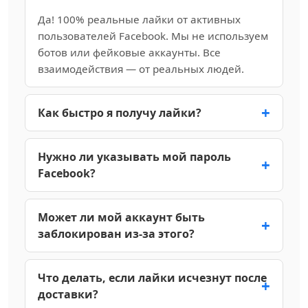
Да! 100% реальные лайки от активных
пользователей Facebook. Мы не используем
ботов или фейковые аккаунты. Все
взаимодействия — от реальных людей.
Как быстро я получу лайки?
Доставка начинается в течение 10–60
минут после оплаты. В зависимости от
Нужно ли указывать мой пароль
количества заказ обычно завершается в
Facebook?
течение 24–48 часов. Крупные заказы могут
Совершенно нет! Нам нужен только URL
занять немного больше времени, но
вашего поста. Ваш пароль и данные
Может ли мой аккаунт быть
стартуют сразу.
аккаунта никогда не запрашиваются. Ваш
заблокирован из-за этого?
аккаунт остаётся полностью безопасным.
Нет. Все лайки приходят от реальных
пользователей с настоящими аккаунтами.
Что делать, если лайки исчезнут после
Мы не используем ботов и не нарушаем
доставки?