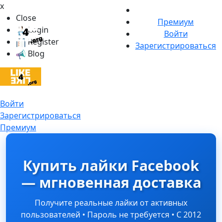
x
Close
Премиум
Login
Войти
Register
Зарегистрироваться
Blog
Войти
Зарегистрироваться
Премиум
Купить лайки Facebook
— мгновенная доставка
Получите реальные лайки от активных
пользователей • Пароль не требуется • С 2012