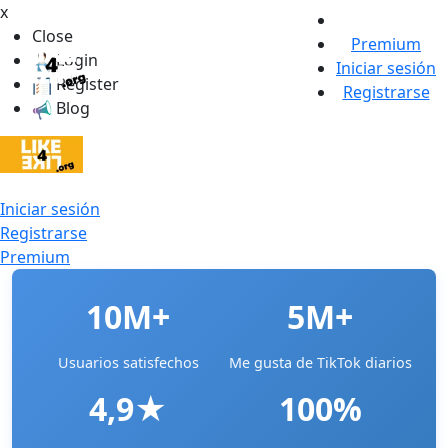
x
Close
Premium
Login
Iniciar sesión
Register
Registrarse
Blog
Iniciar sesión
Registrarse
Premium
10M+
5M+
Usuarios satisfechos
Me gusta de TikTok diarios
4,9★
100%