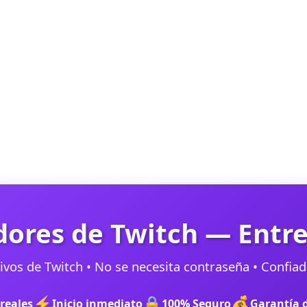
ores de Twitch — Entr
tivos de Twitch • No se necesita contraseña • Confi
⚡
🔒
💰
reales
Inicio inmediato
100% Seguro
Garantía 