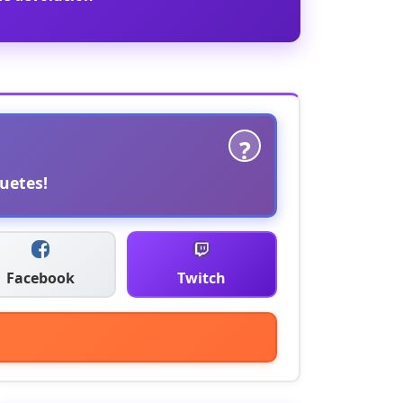
?
uetes!
Facebook
Twitch