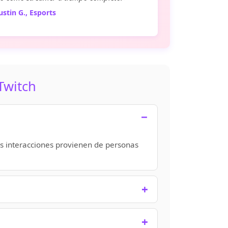
stin G., Esports
Twitch
as interacciones provienen de personas
 entrega completa suele tardar entre 24