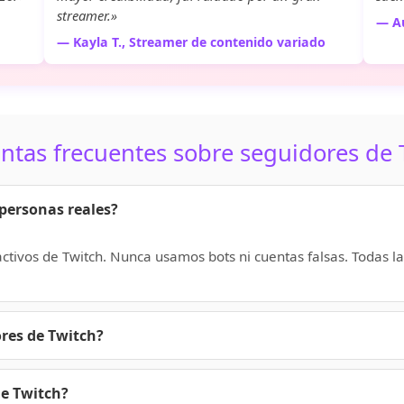
streamer.»
— Au
— Kayla T., Streamer de contenido variado
ntas frecuentes sobre seguidores de 
 personas reales?
activos de Twitch. Nunca usamos bots ni cuentas falsas. Todas l
ores de Twitch?
utos después del pago. Dependiendo de la cantidad pedida, la
 demorar un poco más, pero siempre empiezan de inmediato.
e Twitch?