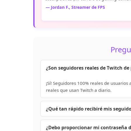
— Jordan F., Streamer de FPS
Pregu
¿Son seguidores reales de Twitch de
¡Sí! Seguidores 100% reales de usuarios 
reales que usan Twitch a diario.
¿Qué tan rápido recibiré mis seguid
La entrega comienza dentro de 10-60 min
y 48 horas. Los pedidos grandes pueden
¿Debo proporcionar mi contraseña d