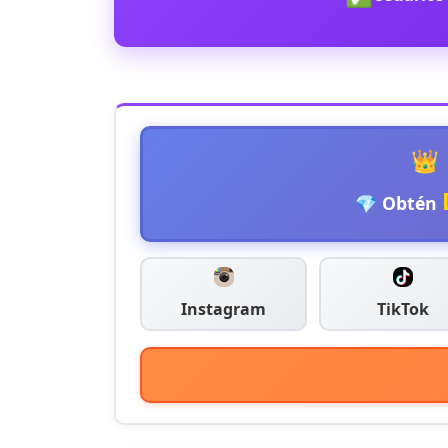
👑
💎 Obtén
Instagram
TikTok