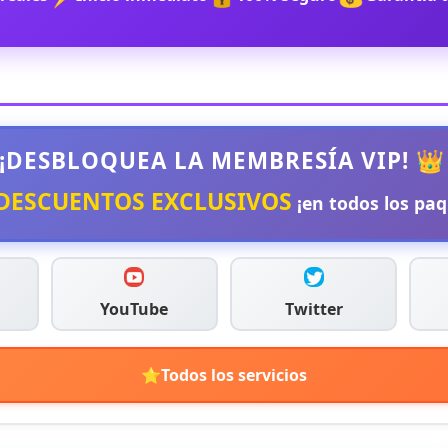
 ¡DESBLOQUEA LA MEMBRESÍA VIP! 👑
DESCUENTOS EXCLUSIVOS
¡en todos los paq
YouTube
Twitter
⭐
Todos los servicios