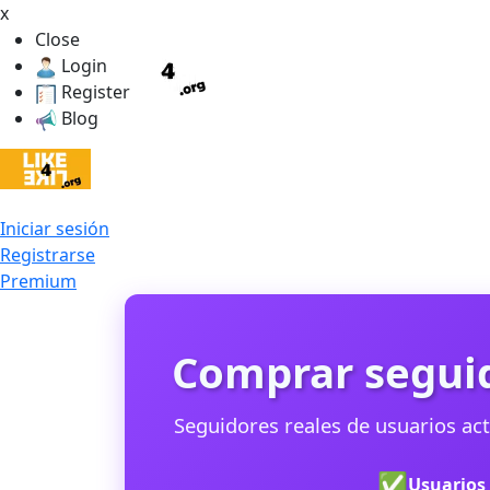
x
Close
Login
Register
Blog
Iniciar sesión
Registrarse
Premium
Comprar seguid
Seguidores reales de usuarios ac
✅
Usuarios 