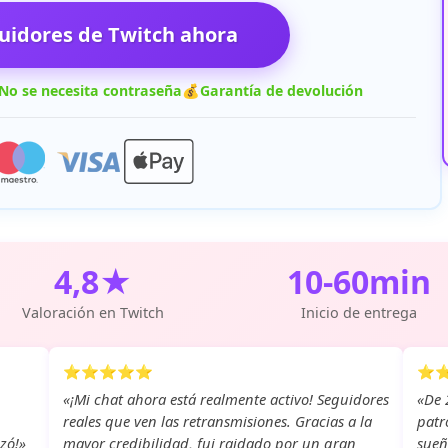
idores de Twitch ahora
No se necesita contraseña
💰
Garantía de devolución
4,8★
10-60min
Valoración en Twitch
Inicio de entrega
⭐⭐⭐⭐⭐
⭐
«¡Mi chat ahora está realmente activo! Seguidores
«De 
reales que ven las retransmisiones. Gracias a la
patr
zó!»
mayor credibilidad, fui raidado por un gran
sueñ