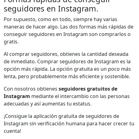
seguidores en Instagram.
Por supuesto, como en todo, siempre hay varias
maneras de hacer algo. Las dos formas más rápidas de
conseguir seguidores en Instagram son comprarlos o
gratis.
Al comprar seguidores, obtienes la cantidad deseada
de inmediato. Comprar seguidores de Instagram es la
opción más rápida. La opción gratuita es un poco más
lenta, pero probablemente más eficiente y sostenible.
Con nosotros obtienes
seguidores gratuitos de
Instagram
mediante el intercambio con las personas
adecuadas y así aumentas tu estatus.
¡Consigue la aplicación gratuita de seguidores de
Instagram sin verificación humana para hacer crecer tu
cuenta!