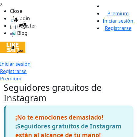
x
Close
Premium
Login
Iniciar sesión
Register
Registrarse
Blog
Iniciar sesión
Registrarse
Premium
Seguidores gratuitos de
Instagram
¡No te emociones demasiado!
¡Seguidores gratuitos de Instagram
están al alcance de tu mano!