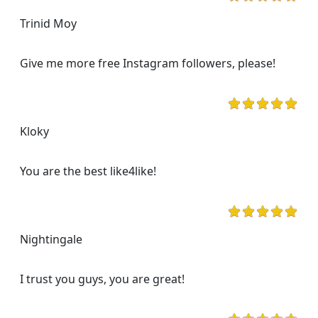
Trinid Moy
Give me more free Instagram followers, please!
Kloky
You are the best like4like!
Nightingale
I trust you guys, you are great!