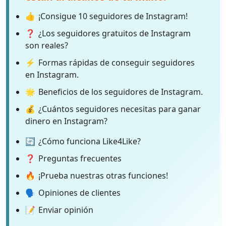
👍
¡Consigue 10 seguidores de Instagram!
❓
¿Los seguidores gratuitos de Instagram
son reales?
⚡
Formas rápidas de conseguir seguidores
en Instagram.
🌟
Beneficios de los seguidores de Instagram.
💰
¿Cuántos seguidores necesitas para ganar
dinero en Instagram?
🔄
¿Cómo funciona Like4Like?
❓
Preguntas frecuentes
🔥
¡Prueba nuestras otras funciones!
🗣️
Opiniones de clientes
📝
Enviar opinión