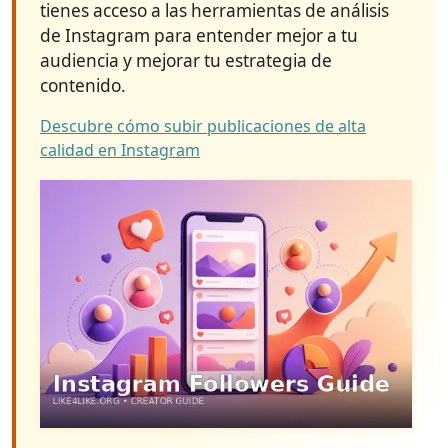
tienes acceso a las herramientas de análisis
de Instagram para entender mejor a tu
audiencia y mejorar tu estrategia de
contenido.
Descubre cómo subir publicaciones de alta
calidad en Instagram