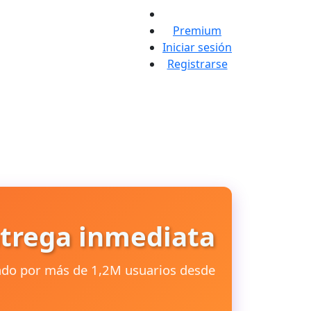
Premium
Iniciar sesión
Registrarse
trega inmediata
iado por más de 1,2M usuarios desde