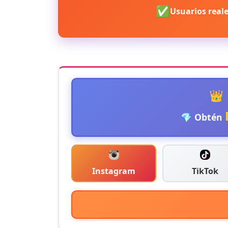
✅
Usuarios real
👑
💎 Obtén
Instagram
TikTok