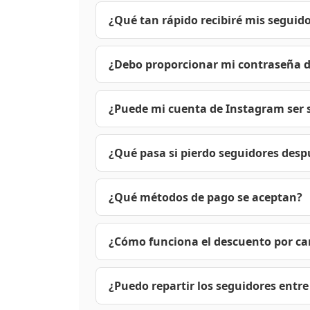
¿Qué tan rápido recibiré mis seguid
La entrega comienza dentro de 10-60 min
en 24-48 horas. Los pedidos grandes pu
¿Debo proporcionar mi contraseña 
¡Absolutamente no! Solo necesitamos la 
cuenta 100% segura.
¿Puede mi cuenta de Instagram ser
No. Todos los seguidores provienen de us
por lo que su cuenta permanece comple
¿Qué pasa si pierdo seguidores desp
¡Ofrecemos garantía de retención de por
su pedido de forma gratuita. Las tasas d
¿Qué métodos de pago se aceptan?
Aceptamos las principales tarjetas de cr
través de pasarelas seguras y cifradas.
¿Cómo funciona el descuento por ca
Cuanto más seguidores compres, mayor s
seguidores puedes ahorrar hasta un 50% 
¿Puedo repartir los seguidores entr