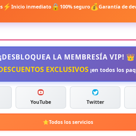
⚡
🔒
💰
es
Inicio inmediato
100% seguro
Garantía de de
 ¡DESBLOQUEA LA MEMBRESÍA VIP! 👑
DESCUENTOS EXCLUSIVOS
¡en todos los paq
YouTube
Twitter
⭐
Todos los servicios