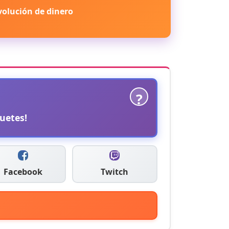
volución de dinero
?
uetes!
Facebook
Twitch