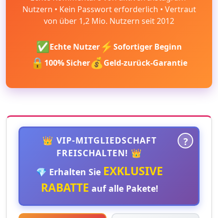
Nutzern • Kein Passwort erforderlich • Vertraut
von über 1,2 Mio. Nutzern seit 2012
✅
⚡
Echte Nutzer
Sofortiger Beginn
🔒
💰
100% Sicher
Geld-zurück-Garantie
👑 VIP-MITGLIEDSCHAFT
?
FREISCHALTEN! 👑
EXKLUSIVE
💎 Erhalten Sie
RABATTE
auf alle Pakete!