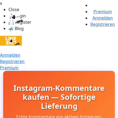
x
Close
Premium
Login
Anmelden
Register
Registrieren
Blog
Anmelden
Registrieren
Premium
Instagram-Kommentare
kaufen — Sofortige
Lieferung
Echte Kommentare von aktiven Instagram-