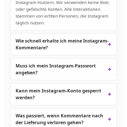
Instagram-Nutzern. Wir verwenden keine Bots
oder gefälschte Konten. Alle Interaktionen
stammen von echten Personen, die Instagram
täglich nutzen.
Wie schnell erhalte ich meine Instagram-
Kommentare?
Die Lieferung beginnt innerhalb von 10–60
Minuten nach der Zahlung. Je nach bestellter
Muss ich mein Instagram-Passwort
Menge wird die vollständige Lieferung
angeben?
normalerweise innerhalb von 24–48 Stunden
Auf keinen Fall! Wir benötigen nur die URL
abgeschlossen. Große Bestellungen können
Ihres Instagram-Beitrags. Ihr Passwort und Ihre
Kann mein Instagram-Konto gesperrt
etwas länger dauern, starten aber sofort.
Kontoanmeldedaten sind niemals erforderlich.
werden?
So bleibt Ihr Konto 100% sicher.
Nein. Alle Kommentare stammen von echten
Instagram-Nutzern mit echten Konten. Wir
Was passiert, wenn Kommentare nach
verwenden keine Bots oder verletzen die
der Lieferung verloren gehen?