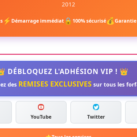
2012
⚡
🔒
💰
ls
Démarrage immédiat
100% sécurisé
Garantie
👑 DÉBLOQUEZ L'ADHÉSION VIP ! 👑
REMISES EXCLUSIVES
ez des
sur tous les forfa
YouTube
Twitter