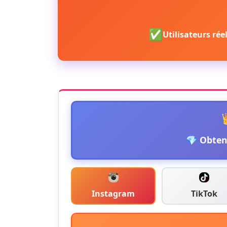
✅
Utilisateurs rée
💎 Obten
Instagram
TikTok