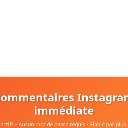
commentaires Instagra
immédiate
actifs • Aucun mot de passe requis • Fiable par plus d