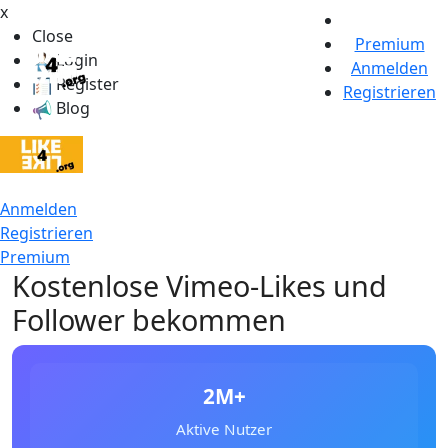
x
Close
Premium
Login
Anmelden
Register
Registrieren
Blog
Anmelden
Registrieren
Premium
Kostenlose Vimeo-Likes und
Follower bekommen
2M+
Aktive Nutzer