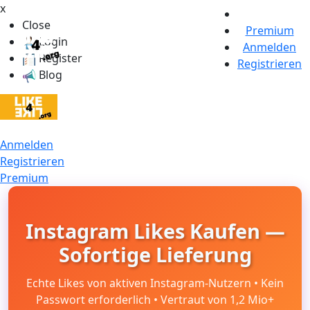
x
Close
Premium
Login
Anmelden
Register
Registrieren
Blog
Anmelden
Registrieren
Premium
Instagram Likes Kaufen —
Sofortige Lieferung
Echte Likes von aktiven Instagram-Nutzern • Kein
Passwort erforderlich • Vertraut von 1,2 Mio+