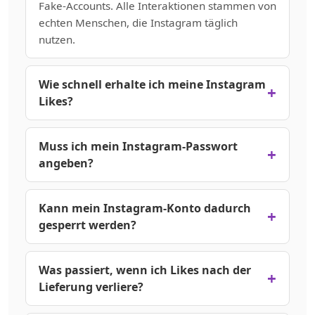
Fake-Accounts. Alle Interaktionen stammen von
echten Menschen, die Instagram täglich
nutzen.
Wie schnell erhalte ich meine Instagram
Likes?
Die Lieferung beginnt innerhalb von 10-60
Minuten nach der Zahlung. Je nach bestellter
Muss ich mein Instagram-Passwort
Menge ist die vollständige Lieferung in der
angeben?
Regel innerhalb von 24-48 Stunden
Absolut nicht! Wir benötigen nur Ihre
abgeschlossen. Große Bestellungen können
Instagram-Post-URL. Ihr Passwort und Ihre
Kann mein Instagram-Konto dadurch
etwas länger dauern, starten aber sofort.
Konto-Anmeldedaten werden niemals benötigt.
gesperrt werden?
Das hält Ihr Konto 100% sicher.
Nein. Alle Likes stammen von echten
Instagram-Nutzern mit echten Konten. Wir
Was passiert, wenn ich Likes nach der
verwenden keine Bots und verstoßen nicht
Lieferung verliere?
gegen die Nutzungsbedingungen von
Wir bieten eine lebenslange Nachfüllgarantie!