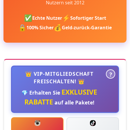
Nutzern seit 2012
✅
⚡
Echte Nutzer
Sofortiger Start
🔒
💰
100% Sicher
Geld-zurück-Garantie
👑 VIP-MITGLIEDSCHAFT
?
FREISCHALTEN! 👑
EXKLUSIVE
💎 Erhalten Sie
RABATTE
auf alle Pakete!